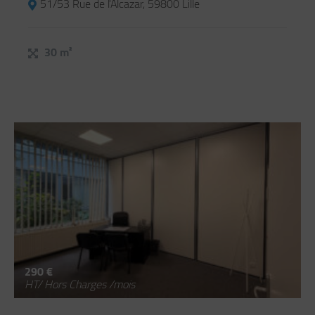
51/53 Rue de l'Alcazar, 59800 Lille
30 m²
290 €
HT/ Hors Charges /mois