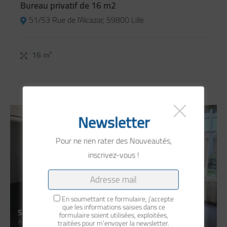
Bureau privatif de 16 m2
51/53 Rue de l'Alcazar, 59800 Lille
16 m²
Newsletter
Pour ne rien rater des Nouveautés,
inscrivez-vous !
En soumettant ce formulaire, j'accepte
que les informations saisies dans ce
540 €
formulaire soient utilisées, exploitées,
Hors Charges /mois
traitées pour m’envoyer la newsletter.