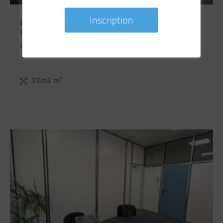
Ensemble de bureaux de 32m² à louer à Lille –
Proximité Gares
37 Rue de l'Alcazar, 59800 Lille
32m2 m²