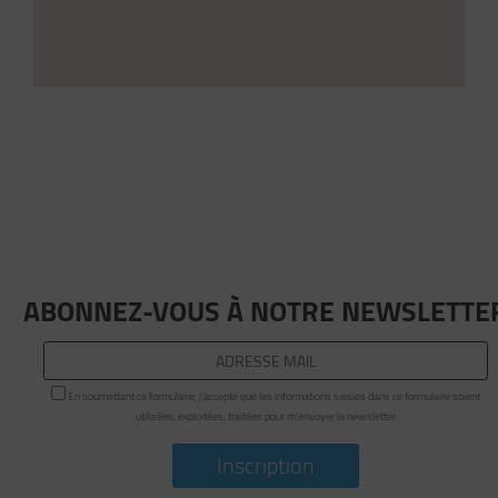
ABONNEZ-VOUS À NOTRE NEWSLETTE
En soumettant ce formulaire, j'accepte que les informations saisies dans ce formulaire soient
utilisées, exploitées, traitées pour m’envoyer la newsletter.