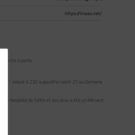
https://lineas.net/
 de porte à porte.
 de 1 salarié à 230 aujourd’hui (dont 25 au Domaine
 La flexibilité de l’offre et des lieux a été un élément