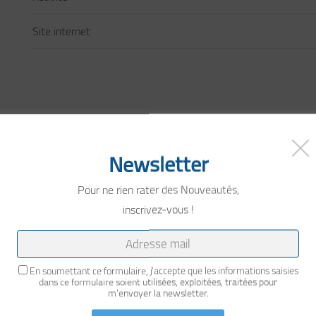
Site internet
ret ferroviaire en Europe, offrant des solutions logistiques complètes
Newsletter
Pour ne rien rater des Nouveautés,
lanter le siège social de nos activités en 2008. Nous sommes passés
inscrivez-vous !
24/24)
propreté du bâtiment et du quartier mais aussi les services et le jardin.
En soumettant ce formulaire, j'accepte que les informations saisies
dans ce formulaire soient utilisées, exploitées, traitées pour
m’envoyer la newsletter.