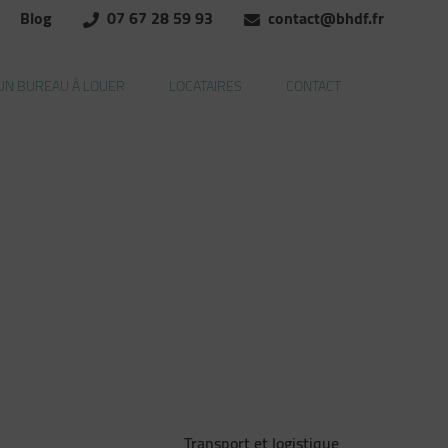
Blog
07 67 28 59 93
contact@bhdf.fr
UN BUREAU À LOUER
LOCATAIRES
CONTACT
Transport et logistique