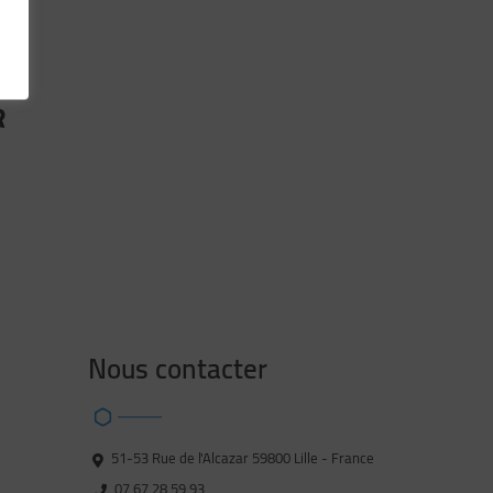
R
Nous contacter
51-53 Rue de l'Alcazar 59800 Lille - France
07 67 28 59 93