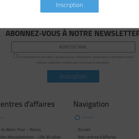
ABONNEZ-VOUS À NOTRE NEWSLETTE
En soumettant ce formulaire, j'accepte que les informations saisies dans ce formulaire soient
utilisées, exploitées, traitées pour m’envoyer la newsletter.
entres d'affaires
Navigation
 du Blanc-Four – Roncq
Accueil
des Mousquetaires – Lille JB Lebas
Nos centres d’affaires