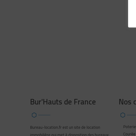
Bur'Hauts de France
Nos c
Poterie
Bureau-location.fr est un site de location
Courée 
immobilière qui met à disposition des bureaux