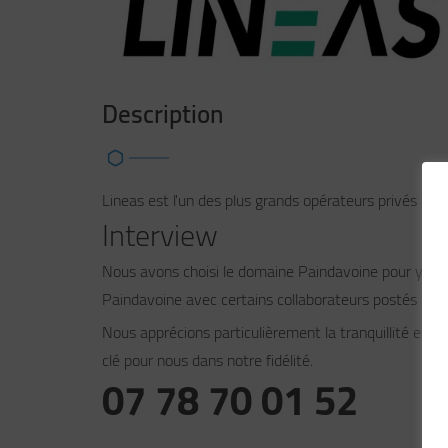
Description
Lineas est l'un des plus grands opérateurs privés de f
Interview
Nous avons choisi le domaine Paindavoine pour y imp
Paindavoine avec certains collaborateurs postés en 
Nous apprécions particulièrement la tranquillité et la 
clé pour nous dans notre fidélité.
07 78 70 01 52