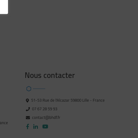
R
Nous contacter
51-53 Rue de l'Alcazar 59800 Lille - France
07 67 28 59 93
contact@bhdf.fr
rance