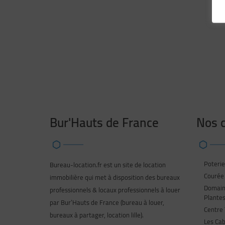
Bur'Hauts de France
Nos c
Poterie
Bureau-location.fr est un site de location
Courée 
immobilière qui met à disposition des bureaux
Domaine
professionnels & locaux professionnels à louer
Plante
par Bur’Hauts de France (bureau à louer,
Centre 
bureaux à partager, location lille).
Les Ca