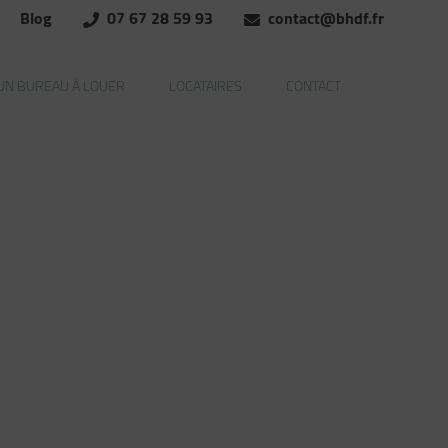
Blog
07 67 28 59 93
contact@bhdf.fr
UN BUREAU À LOUER
LOCATAIRES
CONTACT