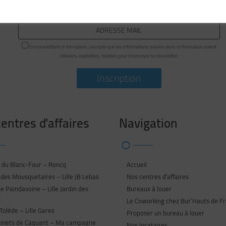
ABONNEZ-VOUS À NOTRE NEWSLETTE
En soumettant ce formulaire, j'accepte que les informations saisies dans ce formulaire soient
utilisées, exploitées, traitées pour m’envoyer la newsletter.
entres d'affaires
Navigation
 du Blanc-Four – Roncq
Accueil
des Mousquetaires – Lille JB Lebas
Nos centres d’affaires
 Paindavoine – Lille Jardin des
Bureaux à louer
s
Le Coworking chez Bur’Hauts de F
Tolède – Lille Gares
Proposer un bureau à louer
binets de Caquant – Ma campagne
Nos locataires